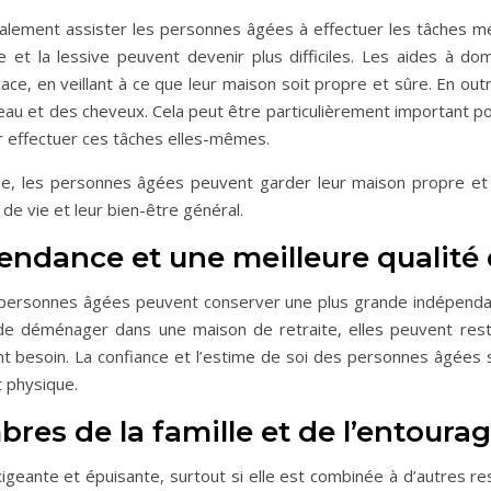
alement assister les personnes âgées à effectuer les tâches mén
age et la lessive peuvent devenir plus difficiles. Les aides à 
ce, en veillant à ce que leur maison soit propre et sûre. En outre
la peau et des cheveux. Cela peut être particulièrement important 
r effectuer ces tâches elles-mêmes.
cile, les personnes âgées peuvent garder leur maison propre e
 de vie et leur bien-être général.
ndance et une meilleure qualité 
es personnes âgées peuvent conserver une plus grande indépendan
e déménager dans une maison de retraite, elles peuvent reste
nt besoin. La confiance et l’estime de soi des personnes âgées 
t physique.
bres de la famille et de l’entoura
eante et épuisante, surtout si elle est combinée à d’autres respon