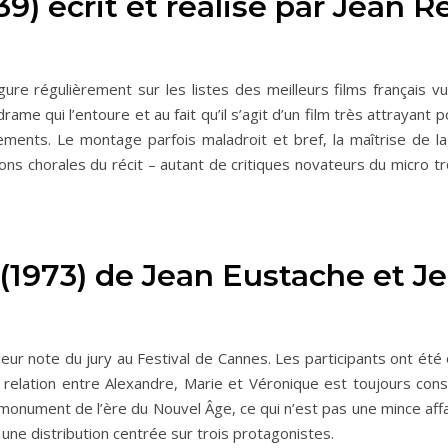
39) écrit et réalisé par Jean 
ure régulièrement sur les listes des meilleurs films français v
ame qui l’entoure et au fait qu’il s’agit d’un film très attrayant p
nements. Le montage parfois maladroit et bref, la maîtrise de
tions chorales du récit – autant de critiques novateurs du micro 
 (1973) de Jean Eustache et 
r note du jury au Festival de Cannes. Les participants ont été
a relation entre Alexandre, Marie et Véronique est toujours cons
monument de l’ère du Nouvel Âge, ce qui n’est pas une mince affai
 une distribution centrée sur trois protagonistes.