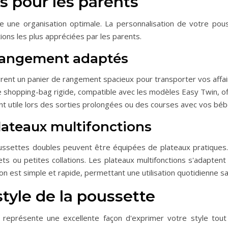
s pour les parents
e une organisation optimale. La personnalisation de votre po
utions les plus appréciées par les parents.
 rangement adaptés
nt un panier de rangement spacieux pour transporter vos affair
 shopping-bag rigide, compatible avec les modèles Easy Twin, o
nt utile lors des sorties prolongées ou des courses avec vos béb
lateaux multifonctions
 poussettes doubles peuvent être équipées de plateaux pratique
ets ou petites collations. Les plateaux multifonctions s'adapt
n est simple et rapide, permettant une utilisation quotidienne sa
style de la poussette
 représente une excellente façon d'exprimer votre style tout